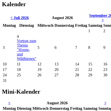
Kalender
September 2
< Juli 2026
August 2026
>
Mo
ntag
Di
enstag
Mi
ttwoch
Do
nnerstag
Fr
eitag
Sa
mstag
So
n
1
2
4
Vortrag zum
Thema
3
5
6
7
8
9
"Honig-
und
Wildbienen"
10
11
12
13
14
15
16
17
18
19
20
21
22
23
24
25
26
27
28
29
30
31
Mini-Kalender
<
August 2026
>
Mo
ntag
Di
enstag
Mi
ttwoch
Do
nnerstag
Fr
eitag
Sa
mstag
So
nnta