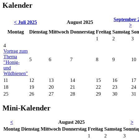
Kalender
September 
< Juli 2025
August 2025
>
Mo
ntag
Di
enstag
Mi
ttwoch
Do
nnerstag
Fr
eitag
Sa
mstag
So
n
1
2
3
4
Vortrag zum
Thema
5
6
7
8
9
10
"Honig-
und
Wildbienen"
11
12
13
14
15
16
17
18
19
20
21
22
23
24
25
26
27
28
29
30
31
Mini-Kalender
<
August 2025
>
Mo
ntag
Di
enstag
Mi
ttwoch
Do
nnerstag
Fr
eitag
Sa
mstag
So
nnta
1
2
3