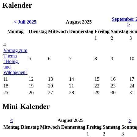
Kalender
September 
< Juli 2025
August 2025
>
Mo
ntag
Di
enstag
Mi
ttwoch
Do
nnerstag
Fr
eitag
Sa
mstag
So
n
1
2
3
4
Vortrag zum
Thema
5
6
7
8
9
10
"Honig-
und
Wildbienen"
11
12
13
14
15
16
17
18
19
20
21
22
23
24
25
26
27
28
29
30
31
Mini-Kalender
<
August 2025
>
Mo
ntag
Di
enstag
Mi
ttwoch
Do
nnerstag
Fr
eitag
Sa
mstag
So
nnta
1
2
3