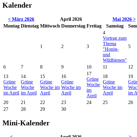
Kalender
< März 2026
April 2026
Mai 2026 >
Mo
ntag
Di
enstag
Mi
ttwoch
Do
nnerstag
Fr
eitag
Sa
mstag
So
n
4
Vortrag zum
Thema
1
2
3
5
"Honig-
und
Wildbienen"
6
7
8
9
10
11
12
17
13
14
15
16
18
19
Grüne
Grüne
Grüne
Grüne
Grüne
Grüne
Grü
Woche
Woche
Woche
Woche im
Woche im
Woche im
Woc
im
im April
im April
April
April
April
im A
April
20
21
22
23
24
25
26
27
28
29
30
Mini-Kalender
<
April 2026
>