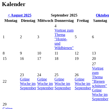
Kalender
< August 2025
September 2025
Oktober
Mo
ntag
Di
enstag
Mi
ttwoch
Do
nnerstag
Fr
eitag
Sa
mstag
4
Vortrag zum
Thema
1
2
3
5
6
"Honig-
und
Wildbienen"
8
9
10
11
12
13
15
16
17
18
19
20
27
Vortrag
zum
23
24
25
26
Thema
Grüne
Grüne
Grüne
Grüne
22
"Bienen
Woche im
Woche im
Woche im
Woche im
schützen"
September
September
September
September
Grüne
Woche im
September
29
Grüne