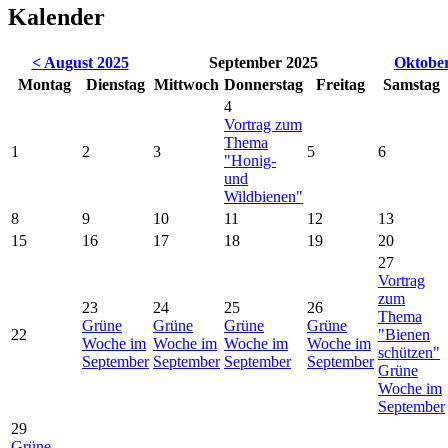
Kalender
< August 2025
September 2025
Oktober
Mo
ntag
Di
enstag
Mi
ttwoch
Do
nnerstag
Fr
eitag
Sa
mstag
4
Vortrag zum
Thema
1
2
3
5
6
"Honig-
und
Wildbienen"
8
9
10
11
12
13
15
16
17
18
19
20
27
Vortrag
zum
23
24
25
26
Thema
Grüne
Grüne
Grüne
Grüne
22
"Bienen
Woche im
Woche im
Woche im
Woche im
schützen"
September
September
September
September
Grüne
Woche im
September
29
Grüne